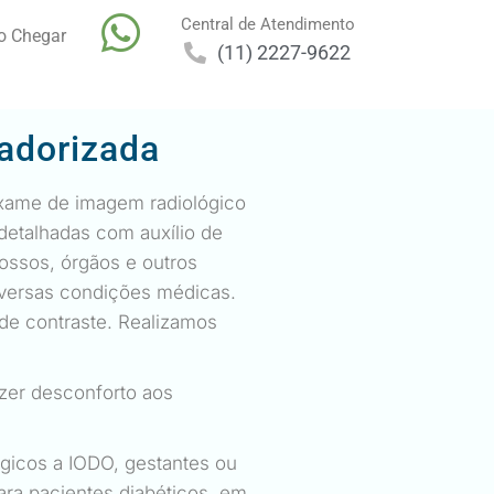
Central de Atendimento
 Chegar
(11) 2227-9622
adorizada
xame de imagem radiológico
detalhadas com auxílio de
ssos, órgãos e outros
iversas condições médicas.
de contraste. Realizamos
azer desconforto aos
rgicos a IODO, gestantes ou
ra pacientes diabéticos, em