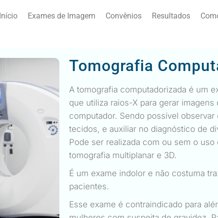
Início
Exames de Imagem
Convênios
Resultados
Como
Tomografia Comput
A tomografia computadorizada é um e
que utiliza raios-X para gerar imagens 
computador. Sendo possível observar o
tecidos, e auxiliar no diagnóstico de d
Pode ser realizada com ou sem o uso 
tomografia multiplanar e 3D.
É um exame indolor e não costuma tr
pacientes.
Esse exame é contraindicado para alé
mulheres com suspeita de gravidez. Pa