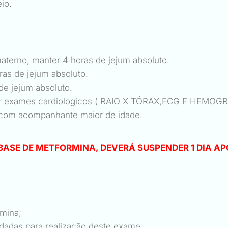
useio.
materno, manter 4 horas de jejum absoluto.
oras de jejum absoluto.
s de jejum absoluto.
razer exames cardiológicos ( RAIO X TÓRAX,ECG E H
ir com acompanhante maior de idade.
BASE DE METFORMINA, DEVERÁ SUSPENDER 1 DIA AP
rmina;
dadas para realização deste exame.